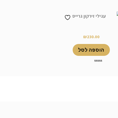
דורג
דורג
0
0
מתוך
מתוך
5
5
עגילי זירקון גרייס
₪
230.00
הוספה לסל
דורג
0
מתוך
5