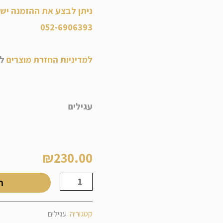
ניתן לבצע את ההזמנה ישי
052-6906393
למדיניות החזרת מוצרים
לח
עגילים
עגילי מנור
₪
230.00
כמות
ה
של
עגילי
קטגוריה:
עגילים